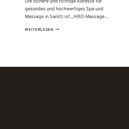
Die sichere und richtige Adresse für
gesundes und hochwertiges Spa und
Massage in Sanitz ist „HRO-Massage…
HRO-
WEITERLESEN
MASSAGE
MOBILE
MASSAGE
ROSTOCK
JAN
SÄLHOFF
–
SANITZ