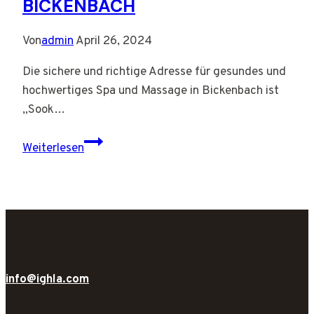
BICKENBACH
Von
admin
April 26, 2024
Die sichere und richtige Adresse für gesundes und
hochwertiges Spa und Massage in Bickenbach ist
„Sook…
Sook
Weiterlesen
Jai
Thaimassage
–
Bickenbach
info@ighla.com