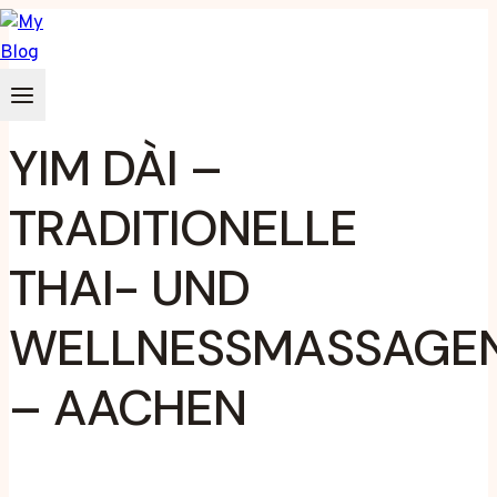
Zum
Inhalt
springen
YIM DÀI –
TRADITIONELLE
THAI- UND
WELLNESSMASSAGE
– AACHEN