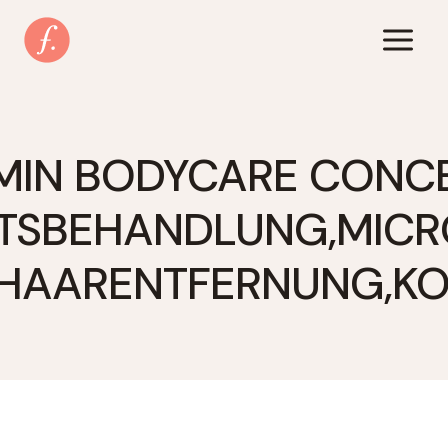
Zum
Inhalt
springen
MIN BODYCARE CONC
TSBEHANDLUNG,MICR
HAARENTFERNUNG,KOS