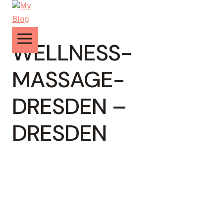
Zum
Inhalt
springen
WELLNESS-
MASSAGE-
DRESDEN –
DRESDEN