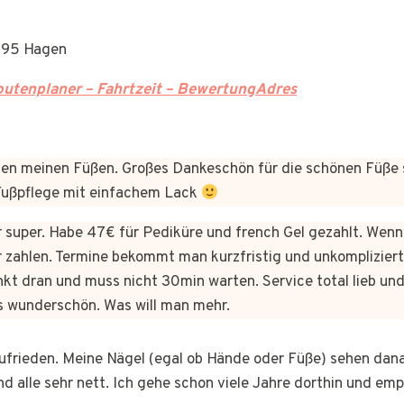
8095 Hagen
utenplaner – Fahrtzeit – BewertungAdres
n meinen Füßen. Großes Dankeschön für die schönen Füße 
 Fußpflege mit einfachem Lack
er super. Habe 47€ für Pediküre und french Gel gezahlt. Wen
 zahlen. Termine bekommt man kurzfristig und unkomplizie
kt dran und muss nicht 30min warten. Service total lieb und
s wunderschön. Was will man mehr.
 zufrieden. Meine Nägel (egal ob Hände oder Füße) sehen dan
nd alle sehr nett. Ich gehe schon viele Jahre dorthin und em