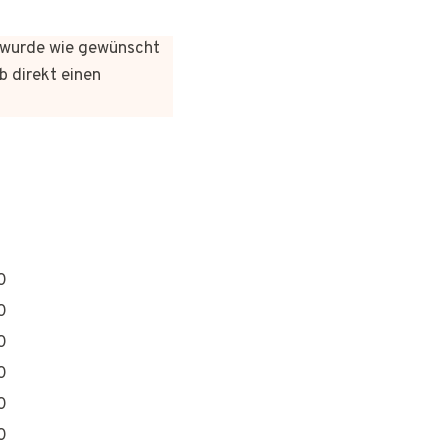
es wurde wie gewünscht
b direkt einen
0
0
0
0
0
0