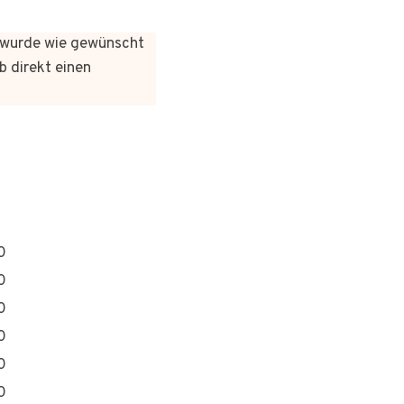
es wurde wie gewünscht
b direkt einen
0
0
0
0
0
0