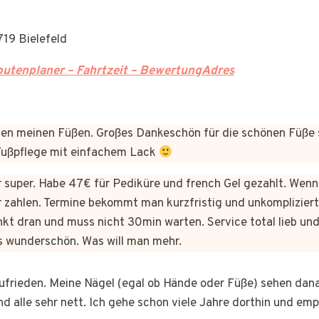
719 Bielefeld
utenplaner – Fahrtzeit – BewertungAdres
n meinen Füßen. Großes Dankeschön für die schönen Füße 
 Fußpflege mit einfachem Lack
er super. Habe 47€ für Pediküre und french Gel gezahlt. Wen
 zahlen. Termine bekommt man kurzfristig und unkomplizie
kt dran und muss nicht 30min warten. Service total lieb und
s wunderschön. Was will man mehr.
 zufrieden. Meine Nägel (egal ob Hände oder Füße) sehen dan
nd alle sehr nett. Ich gehe schon viele Jahre dorthin und em