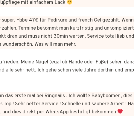
 Fußpflege mit einfachem Lack
er super. Habe 47€ für Pediküre und french Gel gezahlt. Wen
 zahlen. Termine bekommt man kurzfristig und unkomplizie
kt dran und muss nicht 30min warten. Service total lieb und
s wunderschön. Was will man mehr.
 zufrieden. Meine Nägel (egal ob Hände oder Füße) sehen dan
nd alle sehr nett. Ich gehe schon viele Jahre dorthin und em
n das erste mal bei Ringnails . Ich wollte Babyboomer , di
s Top ! Sehr netter Service ! Schnelle und saubere Arbeit ! Ha
t und dies direkt per WhatsApp bestätigt bekommen