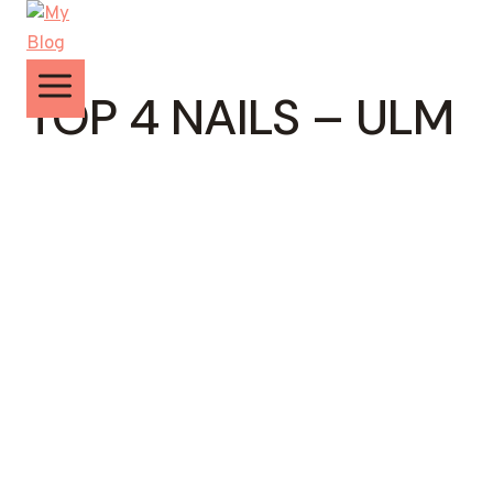
Zum
Inhalt
springen
TOP 4 NAILS – ULM