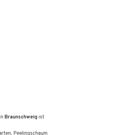
in
Braunschweig
ist
earten, Peelingschaum