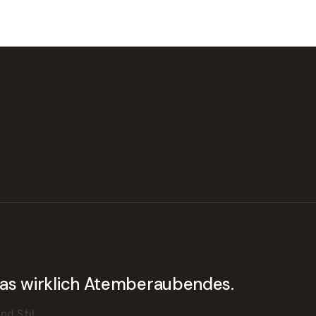
twas wirklich Atemberaubendes.
d Stil.