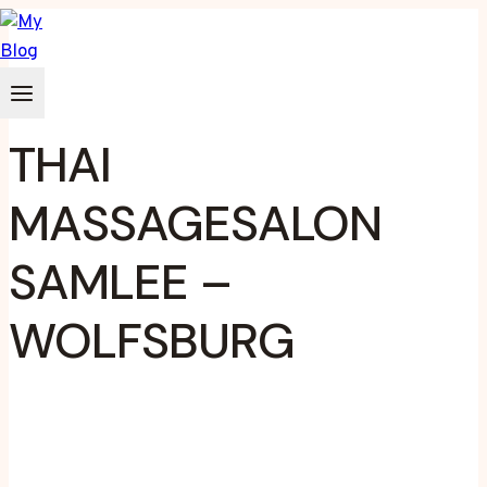
Zum
Inhalt
springen
THAI
MASSAGESALON
SAMLEE –
WOLFSBURG