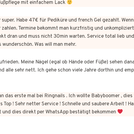
 Fußpflege mit einfachem Lack
er super. Habe 47€ für Pediküre und french Gel gezahlt. Wen
 zahlen. Termine bekommt man kurzfristig und unkomplizie
kt dran und muss nicht 30min warten. Service total lieb und
s wunderschön. Was will man mehr.
 zufrieden. Meine Nägel (egal ob Hände oder Füße) sehen dan
nd alle sehr nett. Ich gehe schon viele Jahre dorthin und em
n das erste mal bei Ringnails . Ich wollte Babyboomer , di
s Top ! Sehr netter Service ! Schnelle und saubere Arbeit ! Ha
t und dies direkt per WhatsApp bestätigt bekommen