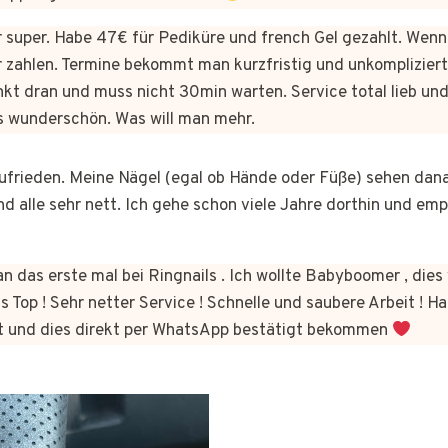
er super. Habe 47€ für Pediküre und french Gel gezahlt. Wen
 zahlen. Termine bekommt man kurzfristig und unkomplizie
kt dran und muss nicht 30min warten. Service total lieb und
s wunderschön. Was will man mehr.
 zufrieden. Meine Nägel (egal ob Hände oder Füße) sehen dan
nd alle sehr nett. Ich gehe schon viele Jahre dorthin und em
n das erste mal bei Ringnails . Ich wollte Babyboomer , di
s Top ! Sehr netter Service ! Schnelle und saubere Arbeit ! Ha
t und dies direkt per WhatsApp bestätigt bekommen