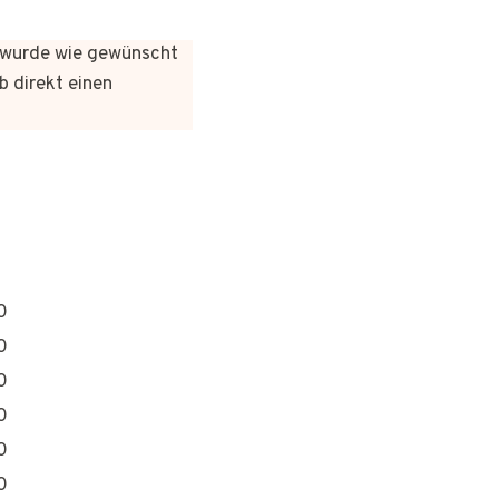
es wurde wie gewünscht
b direkt einen
0
0
0
0
0
0