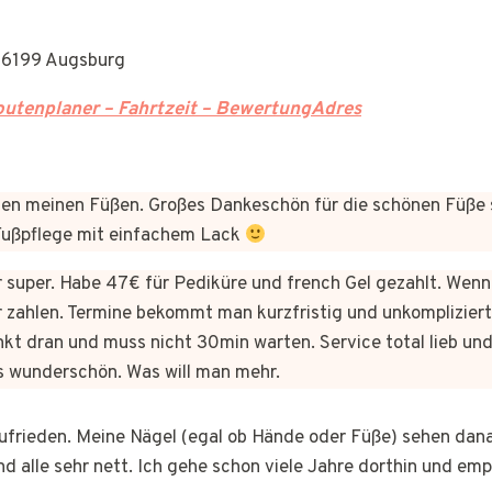
 86199 Augsburg
utenplaner – Fahrtzeit – BewertungAdres
n meinen Füßen. Großes Dankeschön für die schönen Füße 
 Fußpflege mit einfachem Lack
er super. Habe 47€ für Pediküre und french Gel gezahlt. Wen
 zahlen. Termine bekommt man kurzfristig und unkomplizie
kt dran und muss nicht 30min warten. Service total lieb und
s wunderschön. Was will man mehr.
 zufrieden. Meine Nägel (egal ob Hände oder Füße) sehen dan
nd alle sehr nett. Ich gehe schon viele Jahre dorthin und em