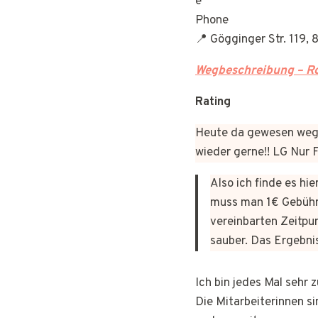
Phone
📍 Gögginger Str. 119,
Wegbeschreibung – Ro
Rating
Heute da gewesen wege
wieder gerne!! LG Nur
Also ich finde es hi
muss man 1€ Gebühr
vereinbarten Zeitpun
sauber. Das Ergebni
Ich bin jedes Mal sehr
Die Mitarbeiterinnen si