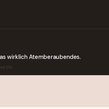
twas wirklich Atemberaubendes.
d Stil.