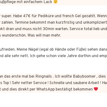
 Fußpflege mit einfachem Lack
er super. Habe 47€ für Pediküre und french Gel gezahlt. Wen
 zahlen. Termine bekommt man kurzfristig und unkomplizie
kt dran und muss nicht 30min warten. Service total lieb und
s wunderschön. Was will man mehr.
 zufrieden. Meine Nägel (egal ob Hände oder Füße) sehen dan
nd alle sehr nett. Ich gehe schon viele Jahre dorthin und em
n das erste mal bei Ringnails . Ich wollte Babyboomer , di
s Top ! Sehr netter Service ! Schnelle und saubere Arbeit ! Ha
t und dies direkt per WhatsApp bestätigt bekommen