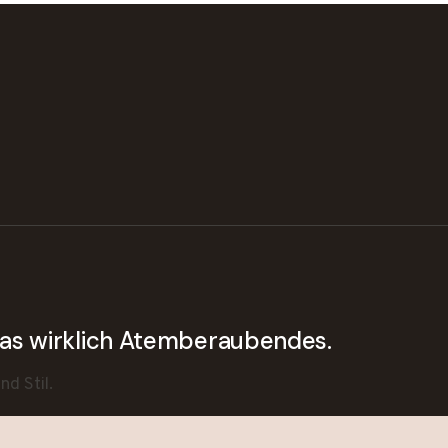
twas wirklich Atemberaubendes.
d Stil.