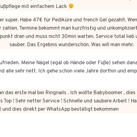
 Fußpflege mit einfachem Lack
hier super. Habe 47€ für Pediküre und french Gel gezahlt. We
 zahlen. Termine bekommt man kurzfristig und unkomplizie
punkt dran und muss nicht 30min warten. Service total lieb 
sauber. Das Ergebnis wunderschön. Was will man mehr.
 zufrieden. Meine Nägel (egal ob Hände oder Füße) sehen dan
nd alle sehr nett. Ich gehe schon viele Jahre dorthin und em
n das erste mal bei Ringnails . Ich wollte Babyboomer , di
s Top ! Sehr netter Service ! Schnelle und saubere Arbeit ! Ha
t und dies direkt per WhatsApp bestätigt bekommen