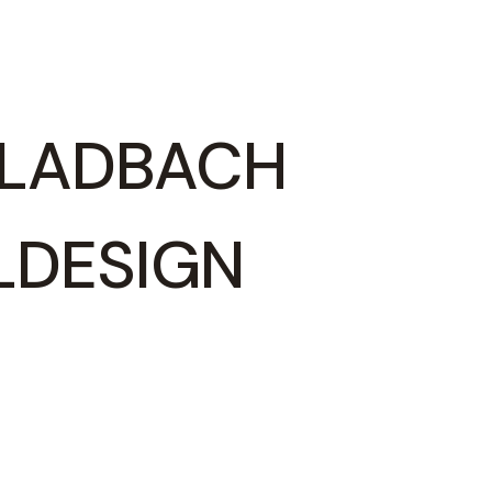
GLADBACH
LDESIGN