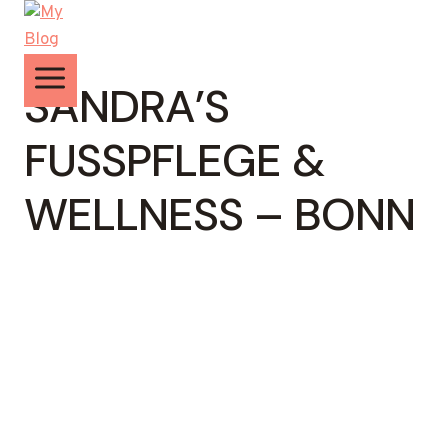
Zum
Inhalt
springen
SANDRA’S
FUSSPFLEGE & W
ELLNESS – BONN