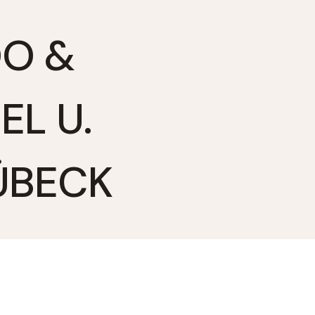
OO &
L U.
ÜBECK