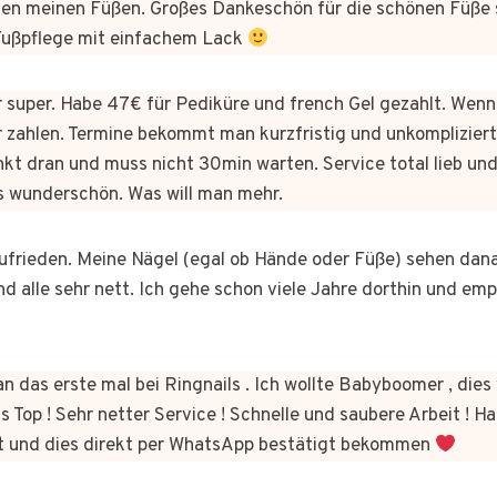
n meinen Füßen. Großes Dankeschön für die schönen Füße 
 Fußpflege mit einfachem Lack
er super. Habe 47€ für Pediküre und french Gel gezahlt. Wen
 zahlen. Termine bekommt man kurzfristig und unkomplizie
kt dran und muss nicht 30min warten. Service total lieb und
s wunderschön. Was will man mehr.
 zufrieden. Meine Nägel (egal ob Hände oder Füße) sehen dan
nd alle sehr nett. Ich gehe schon viele Jahre dorthin und em
n das erste mal bei Ringnails . Ich wollte Babyboomer , di
s Top ! Sehr netter Service ! Schnelle und saubere Arbeit ! Ha
t und dies direkt per WhatsApp bestätigt bekommen