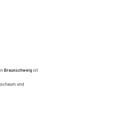
in
Braunschweig
ist
ngschaum und