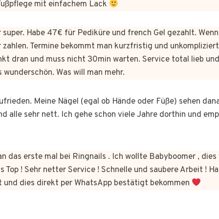
 Fußpflege mit einfachem Lack
er super. Habe 47€ für Pediküre und french Gel gezahlt. Wen
 zahlen. Termine bekommt man kurzfristig und unkomplizie
kt dran und muss nicht 30min warten. Service total lieb und
s wunderschön. Was will man mehr.
 zufrieden. Meine Nägel (egal ob Hände oder Füße) sehen dan
nd alle sehr nett. Ich gehe schon viele Jahre dorthin und em
n das erste mal bei Ringnails . Ich wollte Babyboomer , di
s Top ! Sehr netter Service ! Schnelle und saubere Arbeit ! Ha
t und dies direkt per WhatsApp bestätigt bekommen