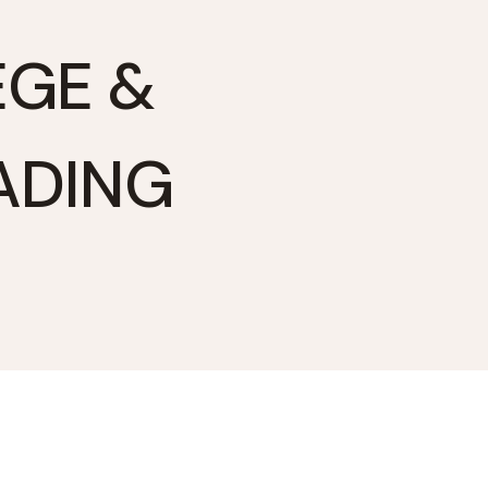
E & K
ING L