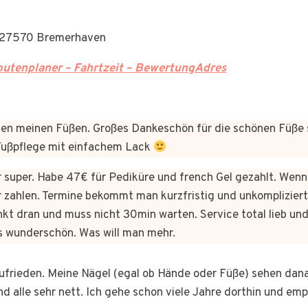
, 27570 Bremerhaven
utenplaner – Fahrtzeit – BewertungAdres
n meinen Füßen. Großes Dankeschön für die schönen Füße 
 Fußpflege mit einfachem Lack
er super. Habe 47€ für Pediküre und french Gel gezahlt. Wen
 zahlen. Termine bekommt man kurzfristig und unkomplizie
kt dran und muss nicht 30min warten. Service total lieb und
s wunderschön. Was will man mehr.
 zufrieden. Meine Nägel (egal ob Hände oder Füße) sehen dan
nd alle sehr nett. Ich gehe schon viele Jahre dorthin und em