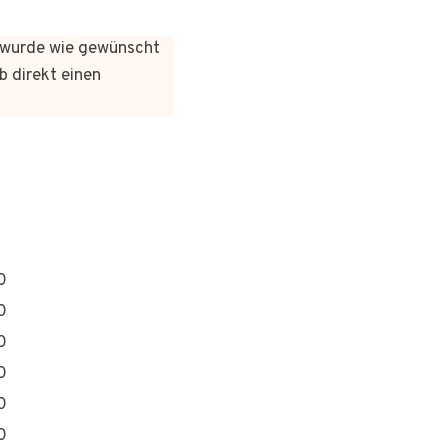
es wurde wie gewünscht
b direkt einen
0
0
0
0
0
0