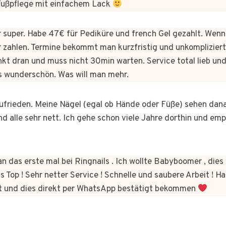
 Fußpflege mit einfachem Lack
er super. Habe 47€ für Pediküre und french Gel gezahlt. Wen
 zahlen. Termine bekommt man kurzfristig und unkomplizie
kt dran und muss nicht 30min warten. Service total lieb und
s wunderschön. Was will man mehr.
 zufrieden. Meine Nägel (egal ob Hände oder Füße) sehen dan
nd alle sehr nett. Ich gehe schon viele Jahre dorthin und em
n das erste mal bei Ringnails . Ich wollte Babyboomer , di
s Top ! Sehr netter Service ! Schnelle und saubere Arbeit ! Ha
t und dies direkt per WhatsApp bestätigt bekommen