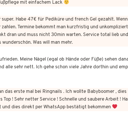
 Fußpflege mit einfachem Lack
er super. Habe 47€ für Pediküre und french Gel gezahlt. Wen
 zahlen. Termine bekommt man kurzfristig und unkomplizie
kt dran und muss nicht 30min warten. Service total lieb und
s wunderschön. Was will man mehr.
 zufrieden. Meine Nägel (egal ob Hände oder Füße) sehen dan
nd alle sehr nett. Ich gehe schon viele Jahre dorthin und em
n das erste mal bei Ringnails . Ich wollte Babyboomer , di
s Top ! Sehr netter Service ! Schnelle und saubere Arbeit ! Ha
t und dies direkt per WhatsApp bestätigt bekommen