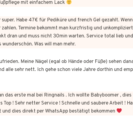
 Fußpflege mit einfachem Lack
er super. Habe 47€ für Pediküre und french Gel gezahlt. Wen
 zahlen. Termine bekommt man kurzfristig und unkomplizie
kt dran und muss nicht 30min warten. Service total lieb und
s wunderschön. Was will man mehr.
 zufrieden. Meine Nägel (egal ob Hände oder Füße) sehen dan
nd alle sehr nett. Ich gehe schon viele Jahre dorthin und em
n das erste mal bei Ringnails . Ich wollte Babyboomer , di
s Top ! Sehr netter Service ! Schnelle und saubere Arbeit ! Ha
t und dies direkt per WhatsApp bestätigt bekommen