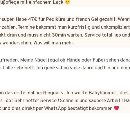
 Fußpflege mit einfachem Lack
er super. Habe 47€ für Pediküre und french Gel gezahlt. Wen
 zahlen. Termine bekommt man kurzfristig und unkomplizie
kt dran und muss nicht 30min warten. Service total lieb und
s wunderschön. Was will man mehr.
 zufrieden. Meine Nägel (egal ob Hände oder Füße) sehen dan
nd alle sehr nett. Ich gehe schon viele Jahre dorthin und em
n das erste mal bei Ringnails . Ich wollte Babyboomer , di
s Top ! Sehr netter Service ! Schnelle und saubere Arbeit ! Ha
t und dies direkt per WhatsApp bestätigt bekommen