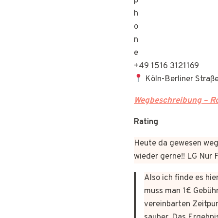
+49 1516 3121169
Köln-Berliner Stra
Wegbeschreibung – Ro
Rating
Heute da gewesen wege
wieder gerne!! LG Nur
Also ich finde es hi
muss man 1€ Gebühr
vereinbarten Zeitpun
sauber. Das Ergebni