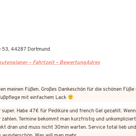
ße 53, 44287 Dortmund
utenplaner – Fahrtzeit – BewertungAdres
n meinen Füßen. Großes Dankeschön für die schönen Füße 
 Fußpflege mit einfachem Lack
er super. Habe 47€ für Pediküre und french Gel gezahlt. Wen
 zahlen. Termine bekommt man kurzfristig und unkomplizie
kt dran und muss nicht 30min warten. Service total lieb und
s wunderschön. Was will man mehr.