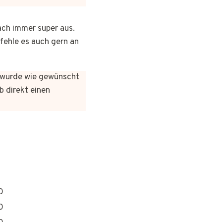
ach immer super aus.
pfehle es auch gern an
es wurde wie gewünscht
b direkt einen
0
0