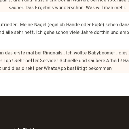
punkt dran und muss nicht 30min warten. Service total lieb 
sauber. Das Ergebnis wunderschön. Was will man mehr.
 zufrieden. Meine Nägel (egal ob Hände oder Füße) sehen dan
nd alle sehr nett. Ich gehe schon viele Jahre dorthin und em
n das erste mal bei Ringnails . Ich wollte Babyboomer , di
s Top ! Sehr netter Service ! Schnelle und saubere Arbeit ! Ha
t und dies direkt per WhatsApp bestätigt bekommen