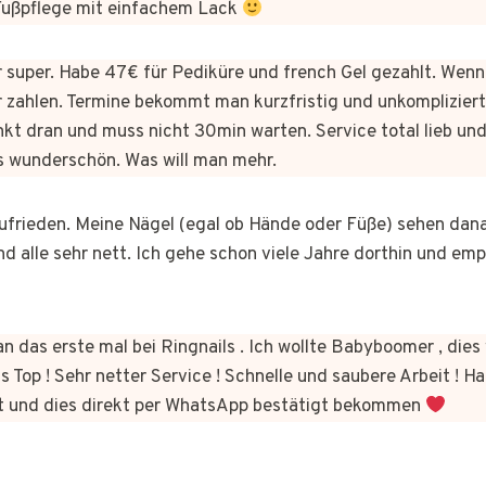
 Fußpflege mit einfachem Lack
er super. Habe 47€ für Pediküre und french Gel gezahlt. Wen
 zahlen. Termine bekommt man kurzfristig und unkomplizie
kt dran und muss nicht 30min warten. Service total lieb und
s wunderschön. Was will man mehr.
 zufrieden. Meine Nägel (egal ob Hände oder Füße) sehen dan
nd alle sehr nett. Ich gehe schon viele Jahre dorthin und em
n das erste mal bei Ringnails . Ich wollte Babyboomer , di
s Top ! Sehr netter Service ! Schnelle und saubere Arbeit ! Ha
t und dies direkt per WhatsApp bestätigt bekommen