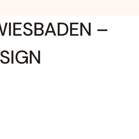
WIESBADEN –
ESIGN