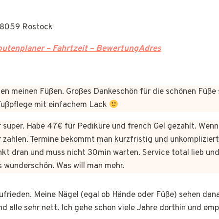
 18059 Rostock
utenplaner – Fahrtzeit – BewertungAdres
n meinen Füßen. Großes Dankeschön für die schönen Füße 
 Fußpflege mit einfachem Lack
er super. Habe 47€ für Pediküre und french Gel gezahlt. Wen
 zahlen. Termine bekommt man kurzfristig und unkomplizie
kt dran und muss nicht 30min warten. Service total lieb und
s wunderschön. Was will man mehr.
 zufrieden. Meine Nägel (egal ob Hände oder Füße) sehen dan
nd alle sehr nett. Ich gehe schon viele Jahre dorthin und em