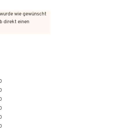
es wurde wie gewünscht
b direkt einen
0
0
0
0
0
0