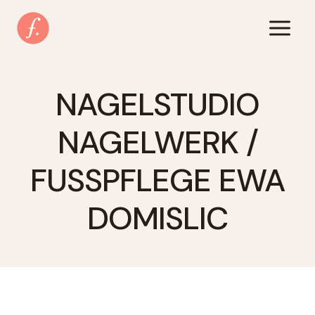
Zum
Inhalt
springen
NAGELSTUDIO
NAGELWERK /
FUSSPFLEGE EWA D
OMISLIC