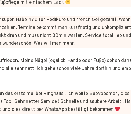
 Fußpflege mit einfachem Lack
er super. Habe 47€ für Pediküre und french Gel gezahlt. Wen
 zahlen. Termine bekommt man kurzfristig und unkomplizie
kt dran und muss nicht 30min warten. Service total lieb und
s wunderschön. Was will man mehr.
 zufrieden. Meine Nägel (egal ob Hände oder Füße) sehen dan
nd alle sehr nett. Ich gehe schon viele Jahre dorthin und em
n das erste mal bei Ringnails . Ich wollte Babyboomer , di
s Top ! Sehr netter Service ! Schnelle und saubere Arbeit ! Ha
t und dies direkt per WhatsApp bestätigt bekommen