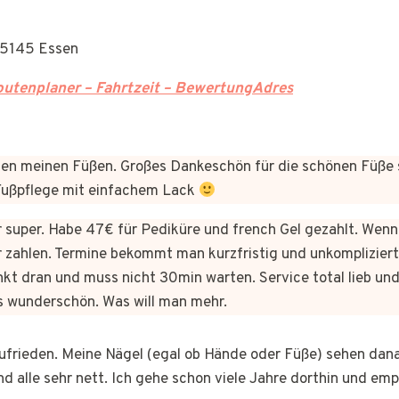
 45145 Essen
utenplaner – Fahrtzeit – BewertungAdres
n meinen Füßen. Großes Dankeschön für die schönen Füße 
 Fußpflege mit einfachem Lack
er super. Habe 47€ für Pediküre und french Gel gezahlt. Wen
 zahlen. Termine bekommt man kurzfristig und unkomplizie
kt dran und muss nicht 30min warten. Service total lieb und
s wunderschön. Was will man mehr.
 zufrieden. Meine Nägel (egal ob Hände oder Füße) sehen dan
nd alle sehr nett. Ich gehe schon viele Jahre dorthin und em