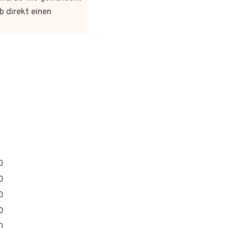
b direkt einen
0
0
0
0
0