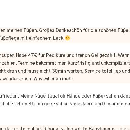
n meinen Füßen. Großes Dankeschön für die schönen Füße 
 Fußpflege mit einfachem Lack
er super. Habe 47€ für Pediküre und french Gel gezahlt. Wen
 zahlen. Termine bekommt man kurzfristig und unkomplizie
kt dran und muss nicht 30min warten. Service total lieb und
s wunderschön. Was will man mehr.
 zufrieden. Meine Nägel (egal ob Hände oder Füße) sehen dan
nd alle sehr nett. Ich gehe schon viele Jahre dorthin und em
n das erste mal bei Ringnails . Ich wollte Babyboomer , di