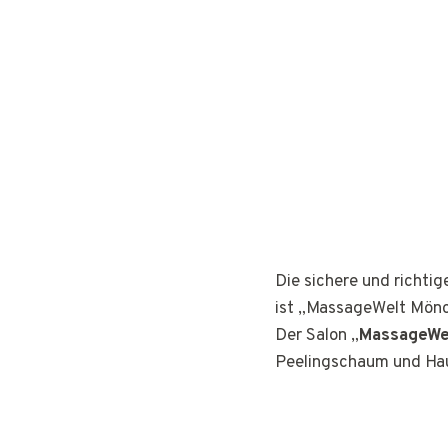
Die sichere und richti
ist „MassageWelt Mön
Der Salon „
MassageWe
Peelingschaum und Hau