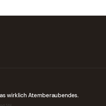
twas wirklich Atemberaubendes.
d Stil.