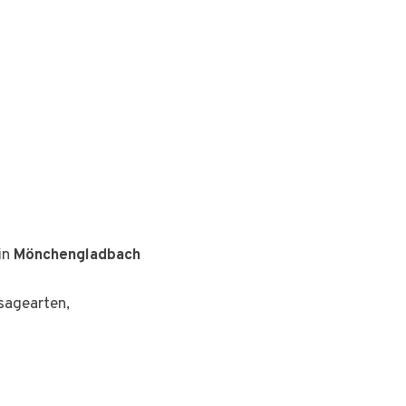
in
Mönchengladbach
ssagearten,