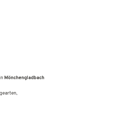
in
Mönchengladbach
gearten,