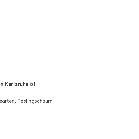
in
Karlsruhe
ist
gearten, Peelingschaum