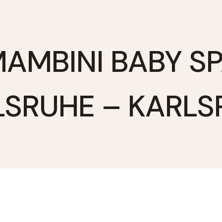
AMBINI BABY S
LSRUHE – KARLS