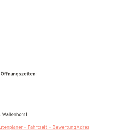
 Öffnungszeiten
:
4 Wallenhorst
tenplaner – Fahrtzeit – BewertungAdres