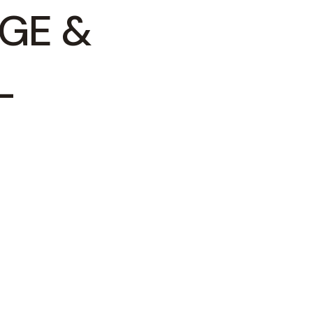
GE &
–