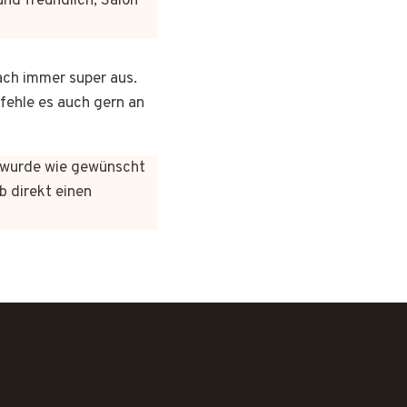
und freundlich, Salon
ach immer super aus.
pfehle es auch gern an
es wurde wie gewünscht
b direkt einen