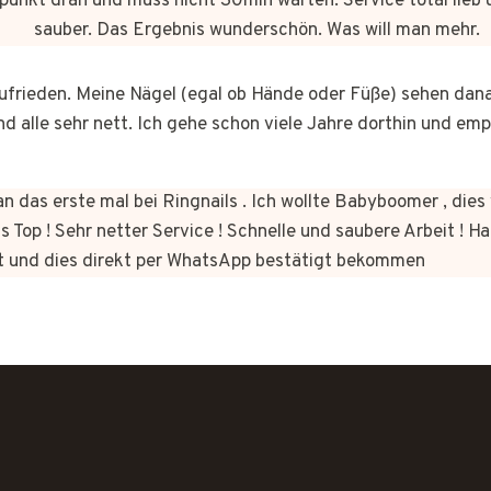
punkt dran und muss nicht 30min warten. Service total lieb 
sauber. Das Ergebnis wunderschön. Was will man mehr.
 zufrieden. Meine Nägel (egal ob Hände oder Füße) sehen dan
nd alle sehr nett. Ich gehe schon viele Jahre dorthin und em
n das erste mal bei Ringnails . Ich wollte Babyboomer , di
s Top ! Sehr netter Service ! Schnelle und saubere Arbeit ! Ha
t und dies direkt per WhatsApp bestätigt bekommen