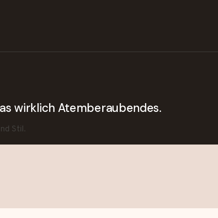
twas wirklich Atemberaubendes.
d Stil.