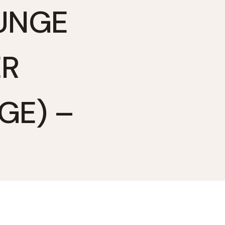
OUNGE
ER
GE) –