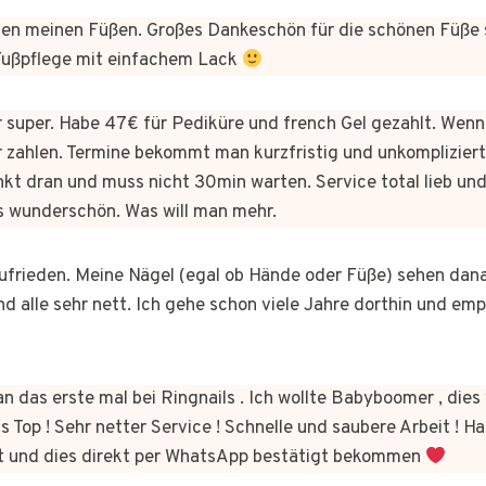
n meinen Füßen. Großes Dankeschön für die schönen Füße 
 Fußpflege mit einfachem Lack
er super. Habe 47€ für Pediküre und french Gel gezahlt. Wen
 zahlen. Termine bekommt man kurzfristig und unkomplizie
kt dran und muss nicht 30min warten. Service total lieb und
s wunderschön. Was will man mehr.
 zufrieden. Meine Nägel (egal ob Hände oder Füße) sehen dan
nd alle sehr nett. Ich gehe schon viele Jahre dorthin und em
n das erste mal bei Ringnails . Ich wollte Babyboomer , di
s Top ! Sehr netter Service ! Schnelle und saubere Arbeit ! Ha
t und dies direkt per WhatsApp bestätigt bekommen