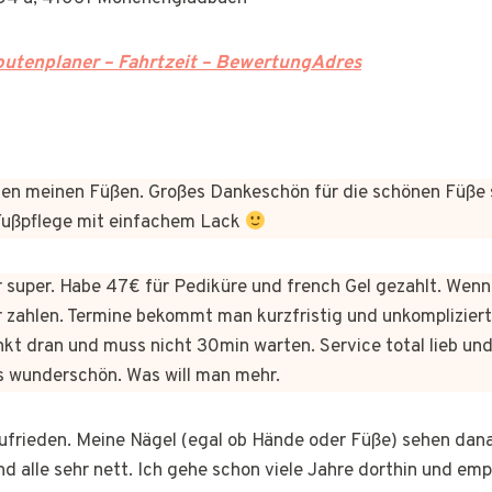
utenplaner – Fahrtzeit – BewertungAdres
n meinen Füßen. Großes Dankeschön für die schönen Füße 
 Fußpflege mit einfachem Lack
er super. Habe 47€ für Pediküre und french Gel gezahlt. Wen
 zahlen. Termine bekommt man kurzfristig und unkomplizie
kt dran und muss nicht 30min warten. Service total lieb und
s wunderschön. Was will man mehr.
 zufrieden. Meine Nägel (egal ob Hände oder Füße) sehen dan
nd alle sehr nett. Ich gehe schon viele Jahre dorthin und em