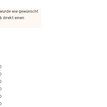
es wurde wie gewünscht
b direkt einen
0
0
0
0
0
0