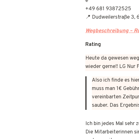
+49 681 93872525
📍 Dudweilerstraße 3, 
Wegbeschreibung – Ro
Rating
Heute da gewesen wege
wieder gerne!! LG Nur
Also ich finde es hi
muss man 1€ Gebühr
vereinbarten Zeitpun
sauber. Das Ergebni
Ich bin jedes Mal sehr
Die Mitarbeiterinnen si