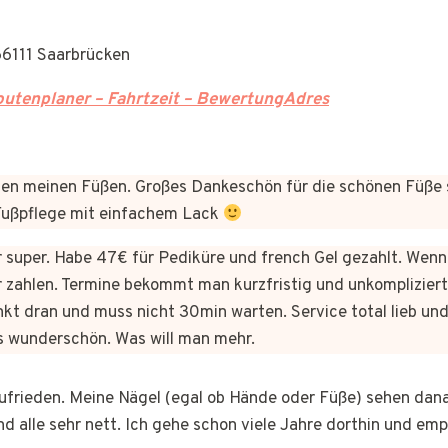
66111 Saarbrücken
utenplaner – Fahrtzeit – BewertungAdres
n meinen Füßen. Großes Dankeschön für die schönen Füße 
 Fußpflege mit einfachem Lack
er super. Habe 47€ für Pediküre und french Gel gezahlt. Wen
 zahlen. Termine bekommt man kurzfristig und unkomplizie
kt dran und muss nicht 30min warten. Service total lieb und
s wunderschön. Was will man mehr.
 zufrieden. Meine Nägel (egal ob Hände oder Füße) sehen dan
nd alle sehr nett. Ich gehe schon viele Jahre dorthin und em