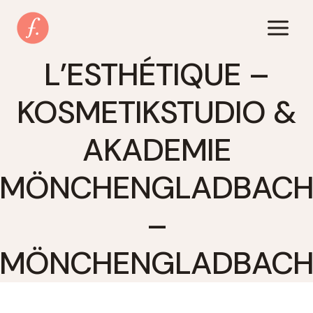
Zum
Inhalt
springen
L’ESTHÉTIQUE –
KOSMETIKSTUDIO &
AKADEMIE
MÖNCHENGLADBAC
–
MÖNCHENGLADBAC