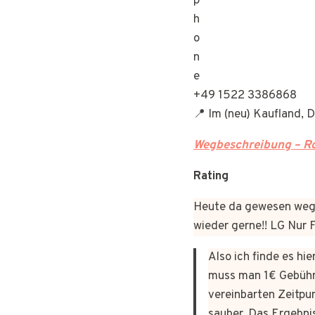
+49 1522 3386868
📍 Im (neu) Kaufland, 
Wegbeschreibung – Ro
Rating
Heute da gewesen wege
wieder gerne!! LG Nur
Also ich finde es hi
muss man 1€ Gebühr
vereinbarten Zeitpun
sauber. Das Ergebni