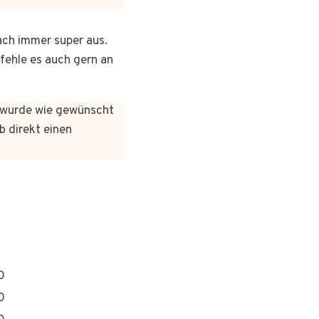
ach immer super aus.
pfehle es auch gern an
es wurde wie gewünscht
b direkt einen
0
0