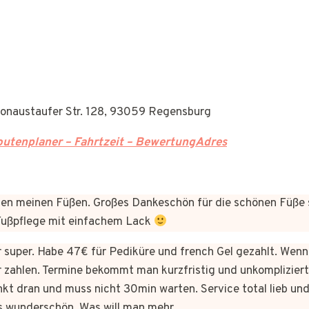
Donaustaufer Str. 128, 93059 Regensburg
utenplaner – Fahrtzeit – BewertungAdres
n meinen Füßen. Großes Dankeschön für die schönen Füße 
 Fußpflege mit einfachem Lack
er super. Habe 47€ für Pediküre und french Gel gezahlt. Wen
 zahlen. Termine bekommt man kurzfristig und unkomplizie
kt dran und muss nicht 30min warten. Service total lieb und
s wunderschön. Was will man mehr.