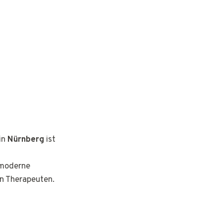
in
Nürnberg
ist
d moderne
n Therapeuten.