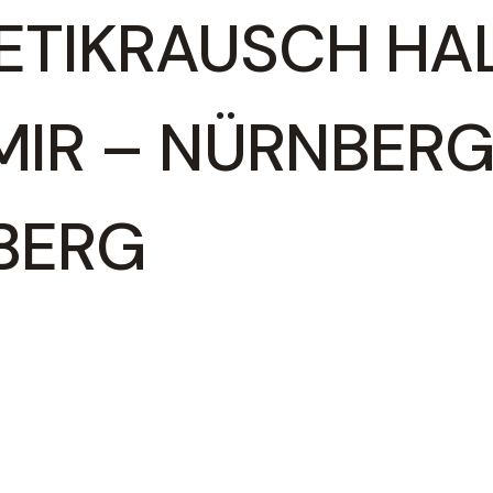
ETIKRAUSCH HA
IR – NÜRNBERG
BERG