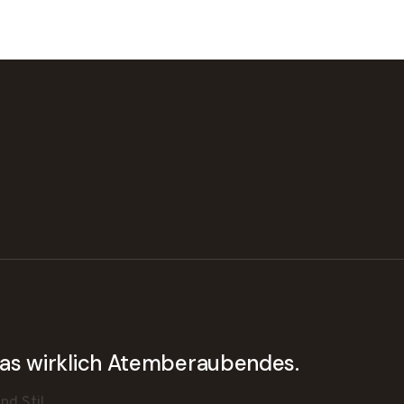
twas wirklich Atemberaubendes.
d Stil.