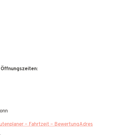
 Öffnungszeiten
:
Bonn
tenplaner – Fahrtzeit – BewertungAdres